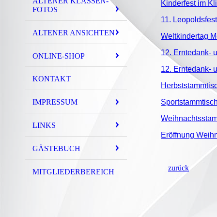
ALTENER KLASSEN-
Kinderfest im Kl
FOTOS
11. Leopoldsfest
ALTENER ANSICHTEN
Weltkindertag M
12. Erntedank- u
ONLINE-SHOP
12. Erntedank- u
KONTAKT
Herbststammtisc
IMPRESSUM
Sportstammtisch
Weihnachtsstam
LINKS
Eröffnung Weihn
GÄSTEBUCH
zurück
MITGLIEDERBEREICH