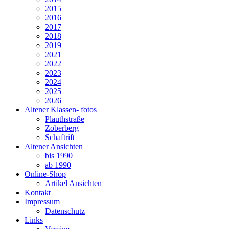
2015
2016
2017
2018
2019
2021
2022
2023
2024
2025
2026
Altener Klassen- fotos
Plauthstraße
Zoberberg
Schaftrift
Altener Ansichten
bis 1990
ab 1990
Online-Shop
Artikel Ansichten
Kontakt
Impressum
Datenschutz
Links