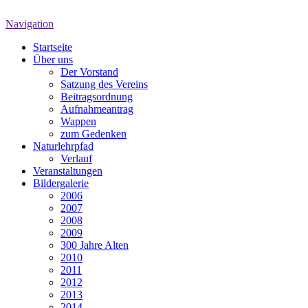
Navigation
Startseite
Über uns
Der Vorstand
Satzung des Vereins
Beitragsordnung
Aufnahmeantrag
Wappen
zum Gedenken
Naturlehrpfad
Verlauf
Veranstaltungen
Bildergalerie
2006
2007
2008
2009
300 Jahre Alten
2010
2011
2012
2013
2014