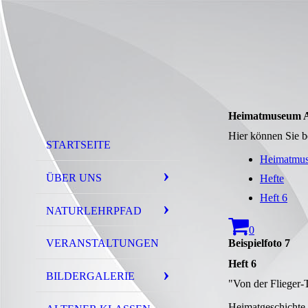
Heimatmuseum A
Hier können Sie be
STARTSEITE
Heimatmus
ÜBER UNS
Hefte
Heft 6
NATURLEHRPFAD
0
Beispielfoto 7
VERANSTALTUNGEN
Heft 6
BILDERGALERIE
"Von der Flieger
Heimatgeschichte