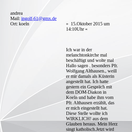
andrea
Mail:
ingolf-61@gmx.de
Ort: koeln
» 15.Oktober 2015 um
14:10Uhr «
Ich war in der
melanchtonkirche mal
beschäftigt und wolte mal
Hallo sagen . besonders Pfr.
Wolfgang Althausen., weill
er mir damals als Küsterin
angestellt hat. Ich hatte
gestern ein Gespräch mit
dem DOM-Diakon in
Koeln und habe ihm vom
Pfr. Althausen erzählt, das
er mich eingestellt hat.
Diese Stelle wollte ich
WIRKLICH! aus dem
Glauben heraus. Mein Herz
singt katholisch.Jetzt wird