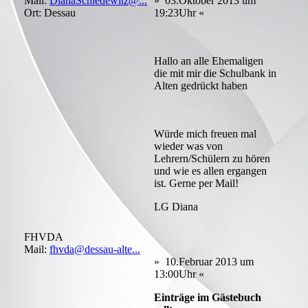
Mail:
DianaSchiedewitz@...
» 03.Oktober 2013 um
Ort: Dessau
19:23Uhr «
Hallo an alle Ehemaligen
die mit mir die Schulbank in
Alten gedrückt haben
Würde mich freuen mal
wieder was von
Lehrern/Schülern zu hören
und wie es allen ergangen
ist. Gerne per Mail!
LG Diana
FHVDA
Mail:
fhvda@dessau-alte...
» 10.Februar 2013 um
13:00Uhr «
Einträge im Gästebuch