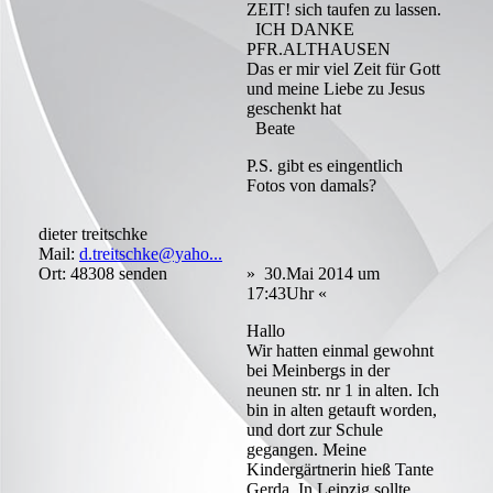
ZEIT! sich taufen zu lassen.
ICH DANKE
PFR.ALTHAUSEN
Das er mir viel Zeit für Gott
und meine Liebe zu Jesus
geschenkt hat
Beate
P.S. gibt es eingentlich
Fotos von damals?
dieter treitschke
Mail:
d.treitschke@yaho...
Ort: 48308 senden
» 30.Mai 2014 um
17:43Uhr «
Hallo
Wir hatten einmal gewohnt
bei Meinbergs in der
neunen str. nr 1 in alten. Ich
bin in alten getauft worden,
und dort zur Schule
gegangen. Meine
Kindergärtnerin hieß Tante
Gerda. In Leipzig sollte