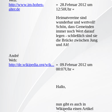
Web:
http://www.im-hohen-
» 28.Februar 2012 um
alter.de
12:50Uhr «
Heimatvereine sind
wunderbar und wertvoll!
Schön, dass Gemeinden
immer noch Wert darauf
legen - schließlich sind sie
die Brücke zwischen Jung
und Alt!
André
Web:
http://de.wikipedia.org/wik...
» 09.Februar 2012 um
00:07Uhr «
Hallo,
nun gibt es auch in
Wikipedia einen Artikel