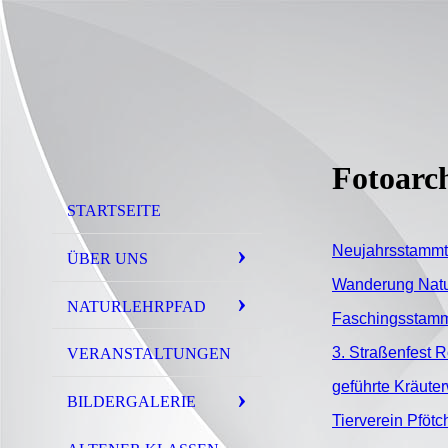
Fotoarc
STARTSEITE
Neujahrsstammti
ÜBER UNS
Wanderung Natur
NATURLEHRPFAD
Faschingsstamm
3. Straßenfest 
VERANSTALTUNGEN
geführte Kräute
BILDERGALERIE
Tierverein Pfötc