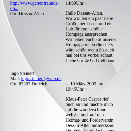
http://www.gartenfreunde-
14:09Uhr «
ob...
Hallo Dessau-Alten,
Ort: Dessau-Alten
Wir wollten ein paar liebe
Grüße hier lassen und ein
Lob für eure schöne
Hompage aussprechen.
Wir haben euch auf unserer
Hompage mit verlinkt. Es
wäre schön wenn ihr auch
mal bei uns vorbei schaut.
Liebe Grüße G. Grellmann
Ingo Steinert
Mail:
ingo.steinert@web.de
Ort: 63303 Dreieich
» 10.März 2009 um
19:46Uhr «
Klaus-Peter Casper rief
mich an und machte mich
auf die wunderschöne
website und auf den
Heimat- und Förderverein
Dessau-Alten aufmerksam.
Die Seite ist einfach super