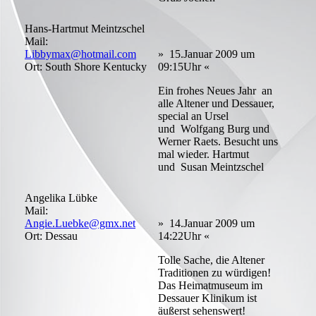
Hans-Hartmut Meintzschel
Mail:
Libbymax@hotmail.com
» 15.Januar 2009 um
Ort: South Shore Kentucky
09:15Uhr «
Ein frohes Neues Jahr an
alle Altener und Dessauer,
special an Ursel
und Wolfgang Burg und
Werner Raets. Besucht uns
mal wieder. Hartmut
und Susan Meintzschel
Angelika Lübke
Mail:
Angie.Luebke@gmx.net
» 14.Januar 2009 um
Ort: Dessau
14:22Uhr «
Tolle Sache, die Altener
Traditionen zu würdigen!
Das Heimatmuseum im
Dessauer Klinikum ist
äußerst sehenswert!