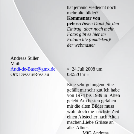
hat jemand vielleicht noch
mehr alte bilder?
Kommentar von
peterc:
Vielen Dank für den
Eintrag, aber noch mehr
Fotos gibt es hier im
Fotoarchiv (anklicken)!
der webmaster
Andreas Stiller
Mail:
Andi-de-Base@gmx.de
» 24.Juli 2008 um
Ort: Dessau/Rosslau
03:52Uhr «
Eine sehr gelungene Site
gefällt mir sehr gut.Ich habe
von 1974 bis 1989 in Alten
gelebt.Am besten gefallen
mir die alten Bilder muss
wohl doch die nächste Zeit
einen Abstecher nach Alten
machen.Liebe Grüsse an
alle Altner.
MfG Andreas