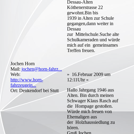
Dessau-Alten
Köthenerstrasse 22
gewohnt.Bin bis
1939 in Alten zur Schule
gegangen,dann weiter in
Dessau
zur Mittelschule.Suche alte
Schulkameraden und würde
mich auf ein gemeinsames
Treffen freuen.
Jochen Horn
Mail:
jochen@horn-fahrz...
Web:
» 16.Februar 2009 um
http://www.horn-
12:11Uhr «
fahrzeugein...
Hallo Jahrgang 1946 aus
Ort: Denkendorf bei Stutt
Alten. Bin durch meinen
Schwager Klaus Rasch auf
die Hompage gestoßen.
Würde mich freuen von
Ehemaligen aus
der Holzhaussiedlung zu
hören.
Gruß Jochen