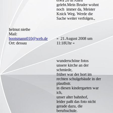
etwa 20 in Alten
gelebt.Mein Bruder wohnt
noch immer da, Meister
Knick Weg. Werde die
Sache weiter verfolgen.,
helmut niethe
Mail:
bootsmann010@web.de
» 21.August 2008 um
Ort: dessau
11:18Uhr «
wunderschöne fotos
unsere kirche an der
schmiede,
früher war der hort im
rechten schulgebäude in der
plauthstr.
in diesen kindergarten war
ich,
unser alter bahnhof,
leider paßt das foto nicht
gerade dazu, die
berufsschule.