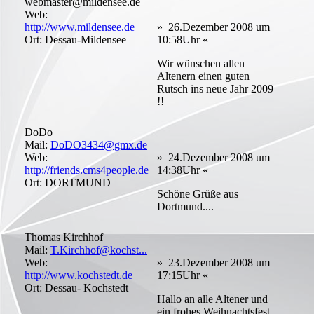
webmaster@mildensee.de
Web:
http://www.mildensee.de
» 26.Dezember 2008 um
Ort: Dessau-Mildensee
10:58Uhr «
Wir wünschen allen
Altenern einen guten
Rutsch ins neue Jahr 2009
!!
DoDo
Mail:
DoDO3434@gmx.de
Web:
» 24.Dezember 2008 um
http://friends.cms4people.de
14:38Uhr «
Ort: DORTMUND
Schöne Grüße aus
Dortmund....
Thomas Kirchhof
Mail:
T.Kirchhof@kochst...
Web:
» 23.Dezember 2008 um
http://www.kochstedt.de
17:15Uhr «
Ort: Dessau- Kochstedt
Hallo an alle Altener und
ein frohes Weihnachtsfest,