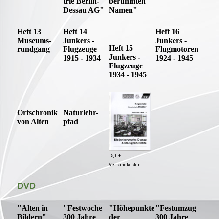
trie Berlin-
berühmten
Dessau AG"
Namen"
Heft 13
Heft 14
Heft 16
Museums-
Junkers -
Junkers -
Heft 15
rundgang
Flugzeuge
Flugmotoren
Junkers -
1915 - 1934
1924 - 1945
Flugzeuge
1934 - 1945
Ortschronik
Naturlehr-
von Alten
pfad
5,-€ +
Versandkosten
DVD
"Alten in
"Festwoche
"Höhepunkte
"Festumzug
Bildern"
300 Jahre
der
300 Jahre