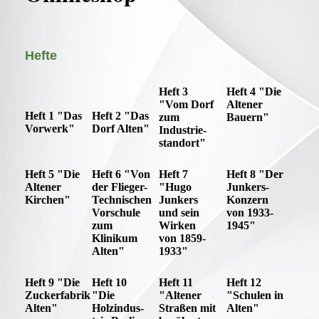
Hefte
Heft 3
Heft 4 "Die
"Vom Dorf
Altener
Heft 1 "Das
Heft 2 "Das
zum
Bauern"
Vorwerk"
Dorf Alten"
Industrie-
standort"
Heft 5 "Die
Heft 6 "Von
Heft 7
Heft 8 "Der
Altener
der Flieger-
"Hugo
Junkers-
Kirchen"
Technischen
Junkers
Konzern
Vorschule
und sein
von 1933-
zum
Wirken
1945"
Klinikum
von 1859-
Alten"
1933"
Heft 9 "Die
Heft 10
Heft 11
Heft 12
Zuckerfabrik
"Die
"Altener
"Schulen in
Alten"
Holzindus-
Straßen mit
Alten"