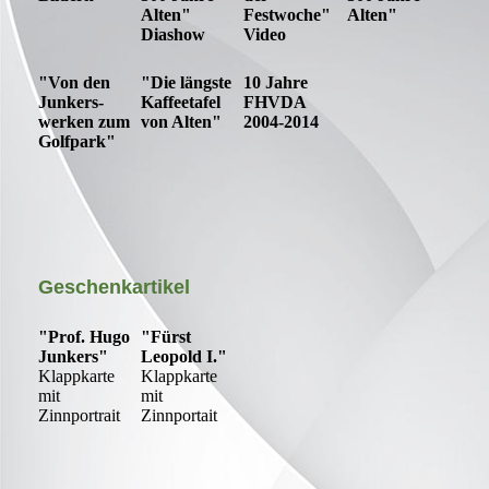
Alten"
Festwoche"
Alten"
Diashow
Video
"Von den
"Die längste
10 Jahre
Junkers-
Kaffeetafel
FHVDA
werken zum
von Alten"
2004-2014
Golfpark"
Geschenkartikel
"Prof. Hugo
"Fürst
Junkers"
Leopold I."
Klappkarte
Klappkarte
mit
mit
Zinnportrait
Zinnportait