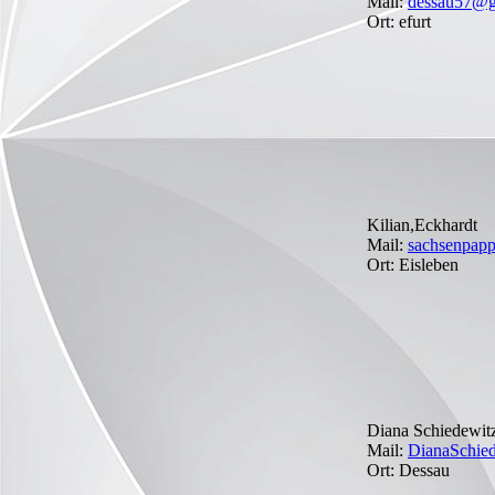
Mail:
dessau57@g
Ort: efurt
Kilian,Eckhardt
Mail:
sachsenpap
Ort: Eisleben
Diana Schiedewit
Mail:
DianaSchied
Ort: Dessau