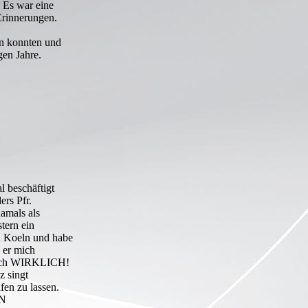
. Es war eine
Erinnerungen.
en konnten und
gen Jahre.
«
l beschäftigt
ers Pfr.
damals als
stern ein
 Koeln und habe
 er mich
te ich WIRKLICH!
z singt
fen zu lassen.
N