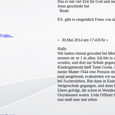
Das er mir viel Zeit für Gott und m
Jesus geschenkt hat
Beate
P.S. gibt es eingentlich Fotos von 
@yaho...
n
» 30.Mai 2014 um 17:43Uhr «
Hallo
Wir hatten einmal gewohnt bei Mei
neunen str. nr 1 in alten. Ich bin in 
worden, und dort zur Schule gega
Kindergärtnerin hieß Tante Gerda. I
meine Mutter 1944 eine Pension ü
total ausgebomt, evakuierten wir 
bei Aschersleben. Bin dann in Eisl
Steigerschule gegangen, und dann 
Eltern gefolgt, die schon in Westd
Oeynhausen waren. Urde Offizier 
nun muß man mal sehen