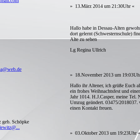
mail.com
» 13.März 2014 um 21:30Uhr «
Hallo habe in Dessau-Alten gewohn
dort gelernt (Schwesternschule) find
Alte zu sehen
Lg Regina Ullrich
pa@web.de
» 18.November 2013 um 19:03Uh
Hallo ihr Altener, ich grüße Euch 
ein frohes Weihnachtsfest und eine
Jahr 1014. H.J.Casper, meine Tel. N
Umzug geändert. 03475/2018037. 
einen Kontakt freuen.
z geb. Schöpke
ewitz@...
» 03.Oktober 2013 um 19:23Uhr 