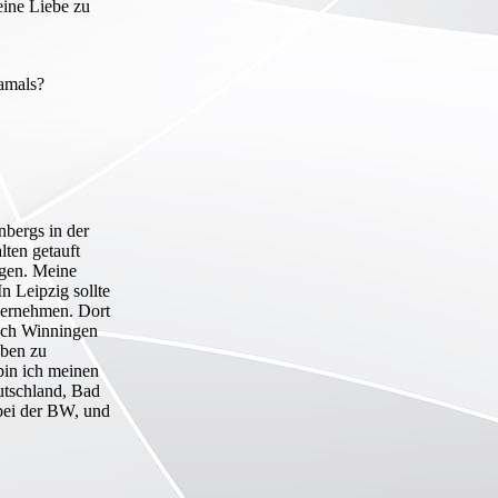
eine Liebe zu
damals?
nbergs in der
alten getauft
ngen. Meine
n Leipzig sollte
bernehmen. Dort
nach Winningen
eben zu
bin ich meinen
eutschland, Bad
bei der BW, und