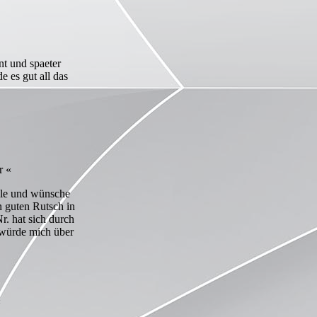
t und spaeter
e es gut all das
r «
alle und wünsche
n guten Rutsch in
r. hat sich durch
würde mich über
«