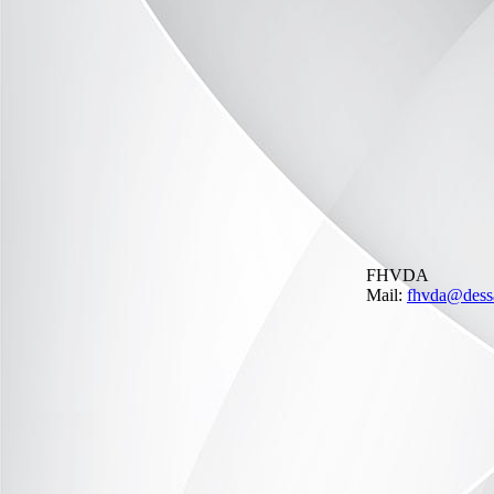
FHVDA
Mail:
fhvda@dessa