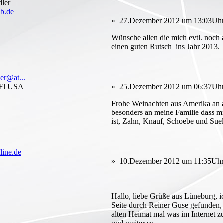
ler
b.de
n
» 27.Dezember 2012 um 13:03Uhr
Wünsche allen die mich evtl. noch
einen guten Rutsch ins Jahr 2013.
er@at...
. Fl USA
» 25.Dezember 2012 um 06:37Uhr
Frohe Weinachten aus Amerika an a
besonders an meine Familie dass m
ist, Zahn, Knauf, Schoebe und Suel
line.de
» 10.Dezember 2012 um 11:35Uhr
Hallo, liebe Grüße aus Lüneburg, i
Seite durch Reiner Guse gefunden,
alten Heimat mal was im Internet z
und weiter so .....