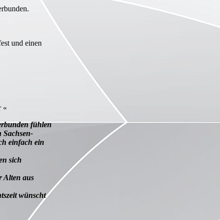
erbunden.
est und einen
 «
erbunden fühlen
n Sachsen-
ch einfach ein
en sich
 Alten aus
tszeit wünscht