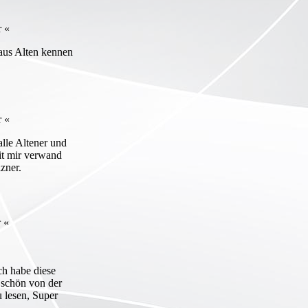
 «
 aus Alten kennen
 «
lle Altener und
it mir verwand
zner.
 «
ch habe diese
 schön von der
u lesen, Super