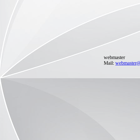
webmaster
Mail:
webmaster@d