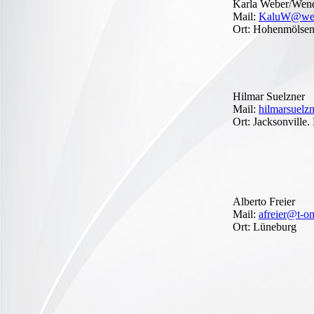
Karla Weber/Wend
Mail:
KaluW@we
Ort: Hohenmölse
Hilmar Suelzner
Mail:
hilmarsuelzn
Ort: Jacksonville
Alberto Freier
Mail:
afreier@t-on
Ort: Lüneburg