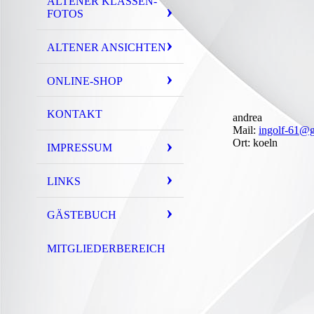
ALTENER KLASSEN-
FOTOS
ALTENER ANSICHTEN
ONLINE-SHOP
KONTAKT
andrea
Mail:
ingolf-61@
Ort: koeln
IMPRESSUM
LINKS
GÄSTEBUCH
MITGLIEDERBEREICH