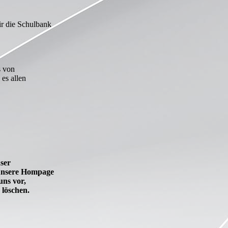
ir die Schulbank
s von
es allen
ser
 unsere Hompage
uns vor,
 löschen.