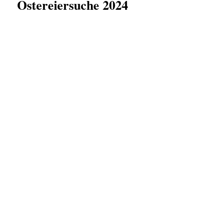
Ostereiersuche 2024
P1090569
P1090570
P1090575
P1090585
P1090582
P1090574
P1090581
P1090579
P1090578
P1090588
P1090591